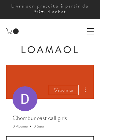
Livraison gratuite à partir de
30€ d'achat
LOAMAOL
Plus d'actions
S'abonner
Chembur east call girls
0 Abonné
0 Suivi