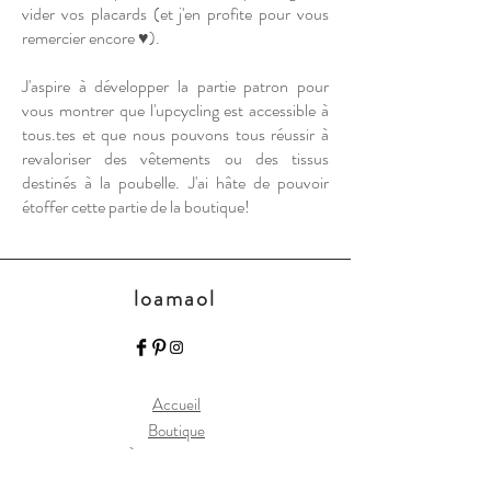
vider vos placards (et j'en profite pour vous
remercier encore ♥).
J'aspire à développer la partie patron pour
vous montrer que l'upcycling est accessible à
tous.tes et que nous pouvons tous réussir à
revaloriser des vêtements ou des tissus
destinés à la poubelle. J'ai hâte de pouvoir
étoffer cette partie de la boutique!
loamaol
Accueil
Boutique
À propos de moi