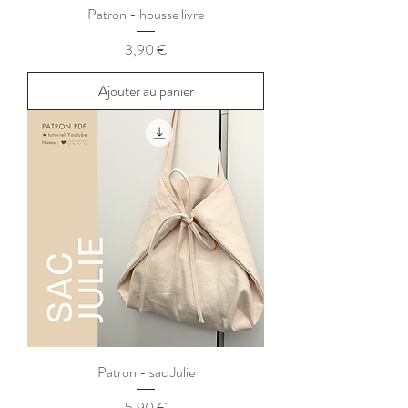
Patron - housse livre
Prix
3,90 €
Ajouter au panier
Patron - sac Julie
Prix
5,90 €