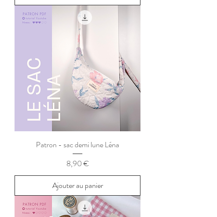
Patron - sac demi lune Léna
Prix
8,90 €
Ajouter au panier