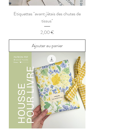
Etiquettes "avant j'étais des chutes de
tissus"
Prix
2,00 €
Ajouter au panier