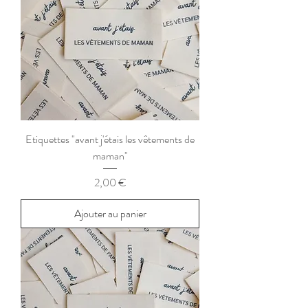
Etiquettes "avant j'étais les vêtements de
maman"
Prix
2,00 €
Ajouter au panier