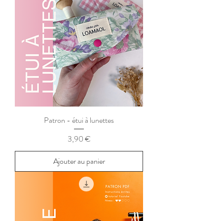
Patron - étui à lunettes
Prix
3,90 €
Ajouter au panier